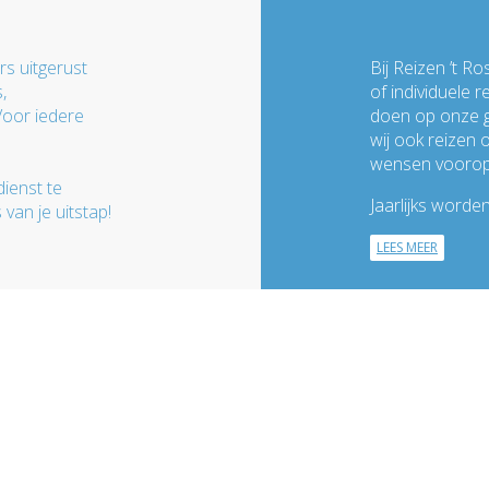
rs uitgerust
Bij Reizen ’t R
,
of individuele 
oor iedere
doen op onze g
wij ook reizen 
wensen voorop
ienst te
Jaarlijks worde
van je uitstap!
LEES MEER