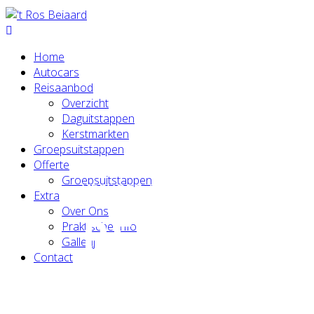
Home
Autocars
Reisaanbod
Overzicht
Daguitstappen
Kerstmarkten
Groepsuitstappen
Offerte
Groepsuitstappen
VERVOER / VAKANTIE / TRIPS
Extra
Over Ons
REISAANB
Praktische Info
Gallerij
Contact