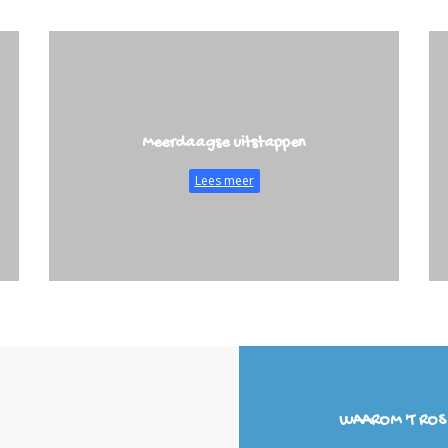
Meerdaagse uitstappen
Lees meer
WAAROM 'T ROS