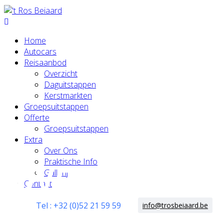
Home
Autocars
Reisaanbod
Overzicht
Daguitstappen
Kerstmarkten
Groepsuitstappen
Offerte
Groepsuitstappen
Extra
Over Ons
Praktische Info
OVER ONS
Gallerij
Contact
Tel : +32 (0)52 21 59 59
info@trosbeiaard.be